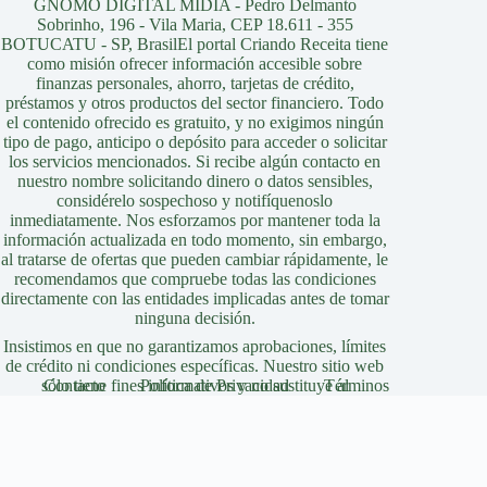
GNOMO DIGITAL MIDIA - Pedro Delmanto
Sobrinho, 196 - Vila Maria, CEP 18.611 - 355
BOTUCATU - SP, BrasilEl portal Criando Receita tiene
como misión ofrecer información accesible sobre
finanzas personales, ahorro, tarjetas de crédito,
préstamos y otros productos del sector financiero. Todo
el contenido ofrecido es gratuito, y no exigimos ningún
tipo de pago, anticipo o depósito para acceder o solicitar
los servicios mencionados. Si recibe algún contacto en
nuestro nombre solicitando dinero o datos sensibles,
considérelo sospechoso y notifíquenoslo
inmediatamente. Nos esforzamos por mantener toda la
información actualizada en todo momento, sin embargo,
al tratarse de ofertas que pueden cambiar rápidamente, le
recomendamos que compruebe todas las condiciones
directamente con las entidades implicadas antes de tomar
ninguna decisión.
Insistimos en que no garantizamos aprobaciones, límites
de crédito ni condiciones específicas. Nuestro sitio web
sólo tiene fines informativos y no sustituye al
Contacto
Política de Privacidad
Términos
asesoramiento profesional, jurídico o financiero.