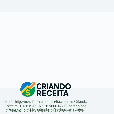
2025 -http://mex-fin.criandoreceita.com.br/ Criando
Receita | CNPJ: 47.167.102/0001-60 Operado por
Copyright 2022. Todos los derechos reservados
GNOMO DIGITAL SOLUÇÕES WEB LTDA -