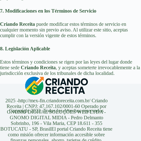
7. Modificaciones en los Términos de Servicio
Criando Receita
puede modificar estos términos de servicio en
cualquier momento sin previo aviso. Al utilizar este sitio, aceptas
cumplir con la versión vigente de estos términos.
8. Legislación Aplicable
Estos términos y condiciones se rigen por las leyes del lugar donde
tiene sede
Criando Receita
, y aceptas someterte irrevocablemente a la
jurisdicción exclusiva de los tribunales de dicha localidad.
2025 -http://mex-fin.criandoreceita.com.br/ Criando
Receita | CNPJ: 47.167.102/0001-60 Operado por
Copyright 2022. Todos los derechos reservados
GNOMO DIGITAL SOLUÇÕES WEB LTDA -
GNOMO DIGITAL MIDIA - Pedro Delmanto
Sobrinho, 196 - Vila Maria, CEP 18.611 - 355
BOTUCATU - SP, BrasilEl portal Criando Receita tiene
como misión ofrecer información accesible sobre
finanzas personales, ahorro, tarjetas de crédito,