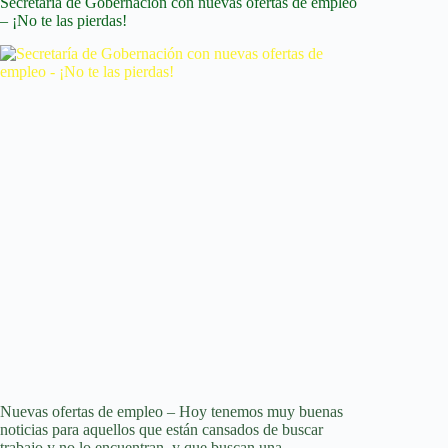
Secretaría de Gobernación con nuevas ofertas de empleo
Pública
– ¡No te las pierdas!
(SEP)
–
Consulta
las
vacantes
abiertas
Nuevas ofertas de empleo – Hoy tenemos muy buenas
noticias para aquellos que están cansados ​​de buscar
trabajo y no lo encuentran, y que buscan una