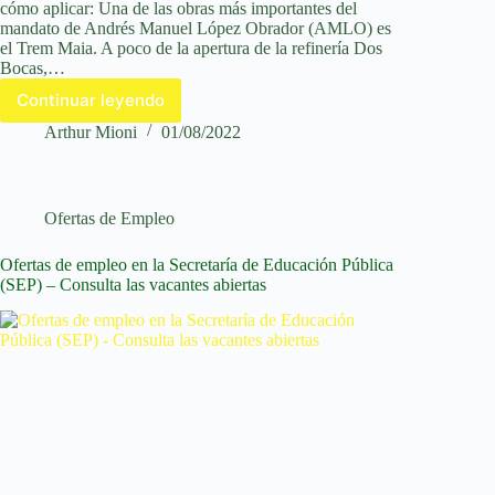
cómo aplicar: Una de las obras más importantes del
mandato de Andrés Manuel López Obrador (AMLO) es
el Trem Maia. A poco de la apertura de la refinería Dos
Bocas,…
Continuar leyendo
Ofertas
de
Arthur Mioni
01/08/2022
empleo
–
Tren
Maya
Ofertas de Empleo
abre
nuevas
Ofertas de empleo en la Secretaría de Educación Pública
vacantes;
(SEP) – Consulta las vacantes abiertas
cómo
registrarse.