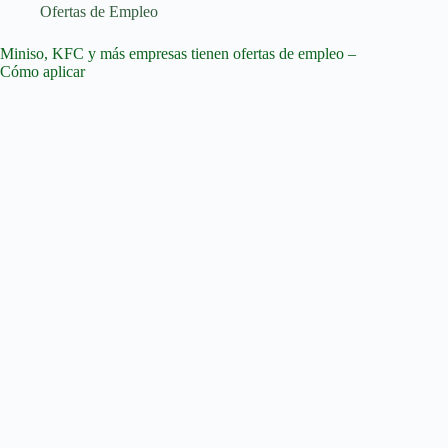
campo
Ofertas de Empleo
de
la
Miniso, KFC y más empresas tienen ofertas de empleo –
Arquitectura
Cómo aplicar
y
la
Construcción