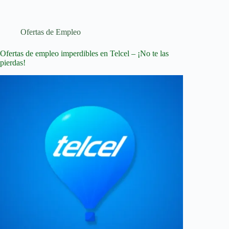
con
vacantes
de
conductor
Ofertas de Empleo
de
camión:
Ofertas de empleo imperdibles en Telcel – ¡No te las
¡mira!
pierdas!