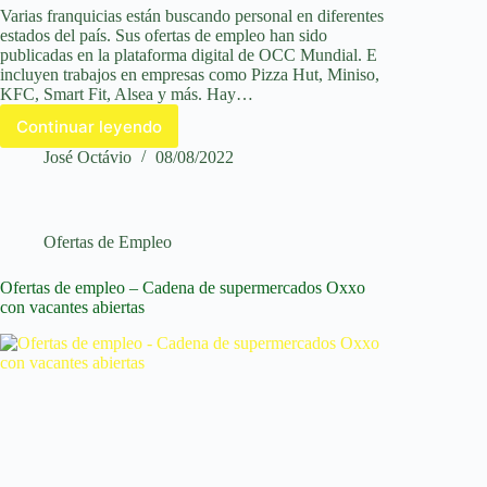
Varias franquicias están buscando personal en diferentes
estados del país. Sus ofertas de empleo han sido
publicadas en la plataforma digital de OCC Mundial. E
incluyen trabajos en empresas como Pizza Hut, Miniso,
KFC, Smart Fit, Alsea y más. Hay…
Continuar leyendo
Miniso,
KFC
José Octávio
08/08/2022
y
más
empresas
tienen
Ofertas de Empleo
ofertas
de
Ofertas de empleo – Cadena de supermercados Oxxo
empleo
con vacantes abiertas
–
Cómo
aplicar