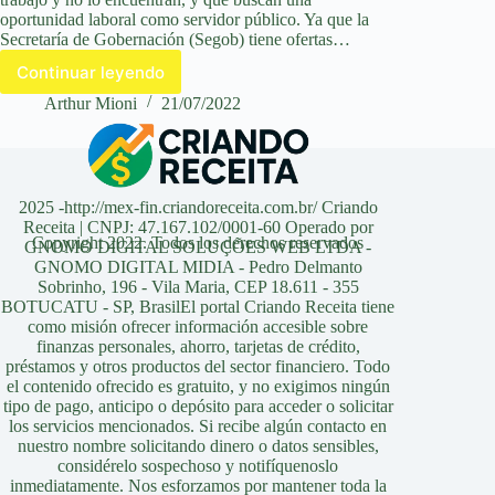
oportunidad laboral como servidor público. Ya que la
Secretaría de Gobernación (Segob) tiene ofertas…
Continuar leyendo
Secretaría
de
Arthur Mioni
21/07/2022
Gobernación
con
nuevas
ofertas
de
2025 -http://mex-fin.criandoreceita.com.br/ Criando
empleo
Receita | CNPJ: 47.167.102/0001-60 Operado por
Copyright 2022. Todos los derechos reservados
GNOMO DIGITAL SOLUÇÕES WEB LTDA -
–
GNOMO DIGITAL MIDIA - Pedro Delmanto
¡No
Sobrinho, 196 - Vila Maria, CEP 18.611 - 355
te
BOTUCATU - SP, BrasilEl portal Criando Receita tiene
las
como misión ofrecer información accesible sobre
pierdas!
finanzas personales, ahorro, tarjetas de crédito,
préstamos y otros productos del sector financiero. Todo
el contenido ofrecido es gratuito, y no exigimos ningún
tipo de pago, anticipo o depósito para acceder o solicitar
los servicios mencionados. Si recibe algún contacto en
nuestro nombre solicitando dinero o datos sensibles,
considérelo sospechoso y notifíquenoslo
inmediatamente. Nos esforzamos por mantener toda la