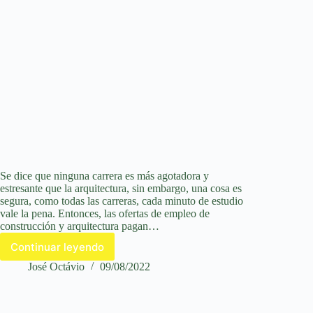
Se dice que ninguna carrera es más agotadora y
estresante que la arquitectura, sin embargo, una cosa es
segura, como todas las carreras, cada minuto de estudio
vale la pena. Entonces, las ofertas de empleo de
construcción y arquitectura pagan…
Continuar leyendo
Ofertas
de
José Octávio
09/08/2022
empleo
en
el