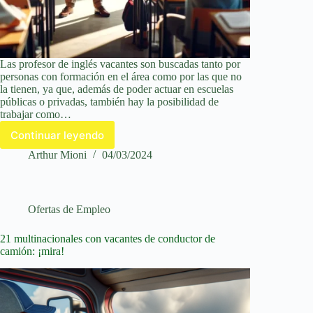
Las profesor de inglés vacantes son buscadas tanto por
personas con formación en el área como por las que no
la tienen, ya que, además de poder actuar en escuelas
públicas o privadas, también hay la posibilidad de
trabajar como…
Continuar leyendo
Profesor
de
Arthur Mioni
04/03/2024
inglés
vacantes:
¡salarios
superan
Ofertas de Empleo
los
5
21 multinacionales con vacantes de conductor de
mil!
camión: ¡mira!