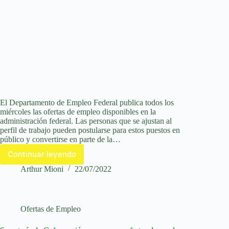
El Departamento de Empleo Federal publica todos los
miércoles las ofertas de empleo disponibles en la
administración federal. Las personas que se ajustan al
perfil de trabajo pueden postularse para estos puestos en
público y convertirse en parte de la…
Continuar leyendo
Ofertas
de
Arthur Mioni
22/07/2022
empleo
en
la
Secretaría
Ofertas de Empleo
de
Educación