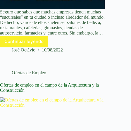
Seguro que sabes que muchas empresas tienen muchas
“sucursales” en tu ciudad o incluso alrededor del mundo.
De hecho, varios de ellos suelen ser salones de belleza,
restaurantes, cafeterías, gimnasios, tiendas de
autoservicio, farmacias y, entre otros. Sin embargo, la…
Continuar leyendo
Ofertas
de
José Octávio
10/08/2022
empleo
en
franquicias
en
Ofertas de Empleo
Mexico
–
Ofertas de empleo en el campo de la Arquitectura y la
Ver
Construcción
vacantes
y
puestos