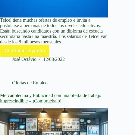
Telcel tiene muchas ofertas de empleo e invita a
postularse a personas de todos los niveles educativos.
Están buscando candidatos con un diploma de escuela
secundaria hasta una maestría. Los salarios de Telcel van
desde los 8 mil pesos mensuales…
Continuar leyendo
Ofertas
de
José Octávio
12/08/2022
empleo
imperdibles
en
Telcel
Ofertas de Empleo
–
¡No
Mercadotecnia y Publicidad con una oferta de trabajo
te
imprescindible – ¡Compruébalo!
las
pierdas!