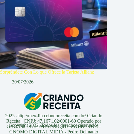
Sorpréndete Con Lo que Ofrece la Tarjeta Allianz
30/07/2026
2025 -http://mex-fin.criandoreceita.com.br/ Criando
Receita | CNPJ: 47.167.102/0001-60 Operado por
Copyright 2022. Todos los derechos reservados
GNOMO DIGITAL SOLUÇÕES WEB LTDA -
GNOMO DIGITAL MIDIA - Pedro Delmanto