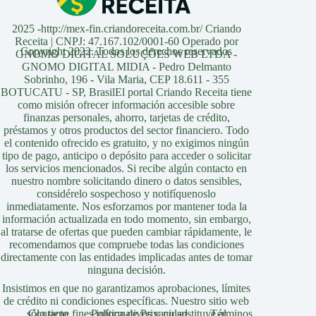
2025 -http://mex-fin.criandoreceita.com.br/ Criando
Receita | CNPJ: 47.167.102/0001-60 Operado por
Copyright 2022. Todos los derechos reservados
GNOMO DIGITAL SOLUÇÕES WEB LTDA -
GNOMO DIGITAL MIDIA - Pedro Delmanto
Sobrinho, 196 - Vila Maria, CEP 18.611 - 355
BOTUCATU - SP, BrasilEl portal Criando Receita tiene
como misión ofrecer información accesible sobre
finanzas personales, ahorro, tarjetas de crédito,
préstamos y otros productos del sector financiero. Todo
el contenido ofrecido es gratuito, y no exigimos ningún
tipo de pago, anticipo o depósito para acceder o solicitar
los servicios mencionados. Si recibe algún contacto en
nuestro nombre solicitando dinero o datos sensibles,
considérelo sospechoso y notifíquenoslo
inmediatamente. Nos esforzamos por mantener toda la
información actualizada en todo momento, sin embargo,
al tratarse de ofertas que pueden cambiar rápidamente, le
recomendamos que compruebe todas las condiciones
directamente con las entidades implicadas antes de tomar
ninguna decisión.
Insistimos en que no garantizamos aprobaciones, límites
de crédito ni condiciones específicas. Nuestro sitio web
sólo tiene fines informativos y no sustituye al
Contacto
Política de Privacidad
Términos