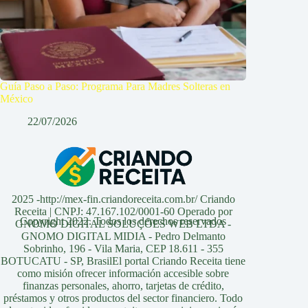
Guía Paso a Paso: Programa Para Madres Solteras en
México
22/07/2026
2025 -http://mex-fin.criandoreceita.com.br/ Criando
Receita | CNPJ: 47.167.102/0001-60 Operado por
Copyright 2022. Todos los derechos reservados
GNOMO DIGITAL SOLUÇÕES WEB LTDA -
GNOMO DIGITAL MIDIA - Pedro Delmanto
Sobrinho, 196 - Vila Maria, CEP 18.611 - 355
BOTUCATU - SP, BrasilEl portal Criando Receita tiene
como misión ofrecer información accesible sobre
finanzas personales, ahorro, tarjetas de crédito,
préstamos y otros productos del sector financiero. Todo