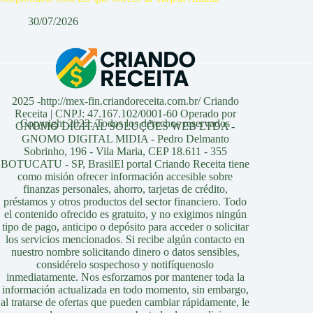
30/07/2026
2025 -http://mex-fin.criandoreceita.com.br/ Criando
Receita | CNPJ: 47.167.102/0001-60 Operado por
Copyright 2022. Todos los derechos reservados
GNOMO DIGITAL SOLUÇÕES WEB LTDA -
GNOMO DIGITAL MIDIA - Pedro Delmanto
Sobrinho, 196 - Vila Maria, CEP 18.611 - 355
BOTUCATU - SP, BrasilEl portal Criando Receita tiene
como misión ofrecer información accesible sobre
finanzas personales, ahorro, tarjetas de crédito,
préstamos y otros productos del sector financiero. Todo
el contenido ofrecido es gratuito, y no exigimos ningún
tipo de pago, anticipo o depósito para acceder o solicitar
los servicios mencionados. Si recibe algún contacto en
nuestro nombre solicitando dinero o datos sensibles,
considérelo sospechoso y notifíquenoslo
inmediatamente. Nos esforzamos por mantener toda la
información actualizada en todo momento, sin embargo,
al tratarse de ofertas que pueden cambiar rápidamente, le