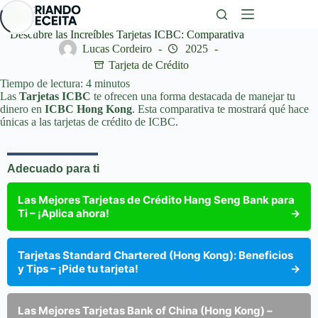
Saltar
al
contenido
Descubre las Increíbles Tarjetas ICBC: Comparativa
Lucas Cordeiro
2025
Tarjeta de Crédito
Tiempo de lectura:
4
minutos
Las
Tarjetas ICBC
te ofrecen una forma destacada de manejar tu
dinero en
ICBC Hong Kong
. Esta comparativa te mostrará qué hace
únicas a las tarjetas de crédito de ICBC.
Adecuado para ti
Las Mejores Tarjetas de Crédito Hang Seng Bank para
Ti – ¡Aplica ahora!
→
Tarjetas Standard Chartered (Hong Kong): Beneficios
y Tips – ¡Pide tu tarjeta!
→
Las Mejores Tarjetas Bank of China (Hong Kong) –