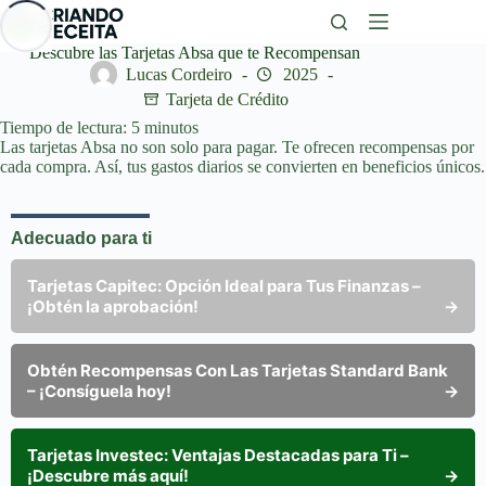
Saltar
al
contenido
Descubre las Tarjetas Absa que te Recompensan
Lucas Cordeiro
2025
Tarjeta de Crédito
Tiempo de lectura:
5
minutos
Las tarjetas Absa no son solo para pagar. Te ofrecen recompensas por
cada compra. Así, tus gastos diarios se convierten en beneficios únicos.
Adecuado para ti
Tarjetas Capitec: Opción Ideal para Tus Finanzas –
¡Obtén la aprobación!
→
Obtén Recompensas Con Las Tarjetas Standard Bank
– ¡Consíguela hoy!
→
Tarjetas Investec: Ventajas Destacadas para Ti –
¡Descubre más aquí!
→