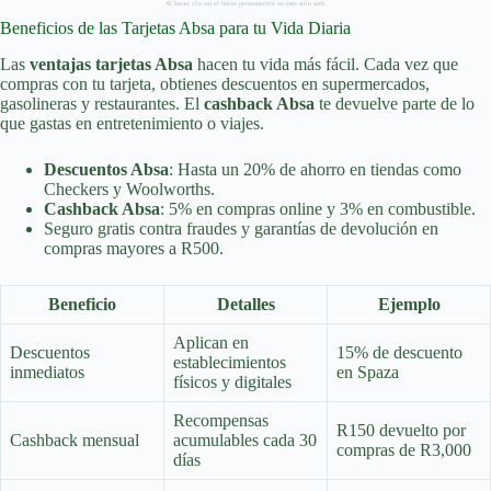
Al hacer clic en el botón permanecerá en este sitio web.
Beneficios de las Tarjetas Absa para tu Vida Diaria
Las
ventajas tarjetas Absa
hacen tu vida más fácil. Cada vez que
compras con tu tarjeta, obtienes descuentos en supermercados,
gasolineras y restaurantes. El
cashback Absa
te devuelve parte de lo
que gastas en entretenimiento o viajes.
Descuentos Absa
: Hasta un 20% de ahorro en tiendas como
Checkers y Woolworths.
Cashback Absa
: 5% en compras online y 3% en combustible.
Seguro gratis contra fraudes y garantías de devolución en
compras mayores a R500.
Beneficio
Detalles
Ejemplo
Aplican en
Descuentos
15% de descuento
establecimientos
inmediatos
en Spaza
físicos y digitales
Recompensas
R150 devuelto por
Cashback mensual
acumulables cada 30
compras de R3,000
días