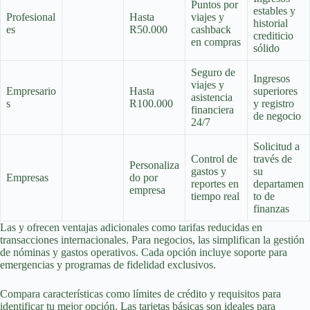
Puntos por
estables y
Profesional
Hasta
viajes y
historial
es
R50.000
cashback
crediticio
en compras
sólido
Seguro de
Ingresos
viajes y
Empresario
Hasta
superiores
asistencia
s
R100.000
y registro
financiera
de negocio
24/7
Solicitud a
Control de
través de
Personaliza
gastos y
su
Empresas
do por
reportes en
departamen
empresa
tiempo real
to de
finanzas
Las y ofrecen ventajas adicionales como tarifas reducidas en
transacciones internacionales. Para negocios, las simplifican la gestión
de nóminas y gastos operativos. Cada opción incluye soporte para
emergencias y programas de fidelidad exclusivos.
Compara características como límites de crédito y requisitos para
identificar tu mejor opción. Las tarjetas básicas son ideales para