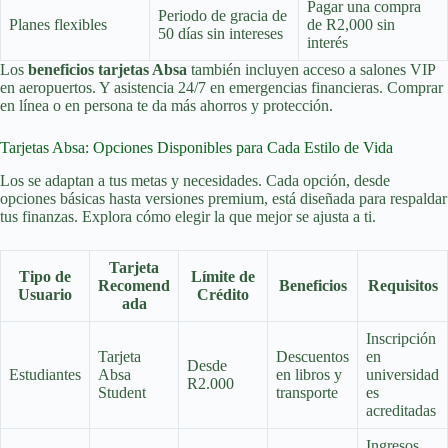
Pagar una compra
Periodo de gracia de
Planes flexibles
de R2,000 sin
50 días sin intereses
interés
Los
beneficios tarjetas Absa
también incluyen acceso a salones VIP
en aeropuertos. Y asistencia 24/7 en emergencias financieras. Comprar
en línea o en persona te da más ahorros y protección.
Tarjetas Absa: Opciones Disponibles para Cada Estilo de Vida
Los se adaptan a tus metas y necesidades. Cada opción, desde
opciones básicas hasta versiones premium, está diseñada para respaldar
tus finanzas. Explora cómo elegir la que mejor se ajusta a ti.
Tarjeta
Tipo de
Límite de
Recomend
Beneficios
Requisitos
Usuario
Crédito
ada
Inscripción
Tarjeta
Descuentos
en
Desde
Estudiantes
Absa
en libros y
universidad
R2.000
Student
transporte
es
acreditadas
Ingresos