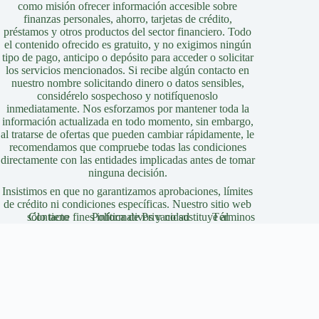
como misión ofrecer información accesible sobre
finanzas personales, ahorro, tarjetas de crédito,
préstamos y otros productos del sector financiero. Todo
el contenido ofrecido es gratuito, y no exigimos ningún
tipo de pago, anticipo o depósito para acceder o solicitar
los servicios mencionados. Si recibe algún contacto en
nuestro nombre solicitando dinero o datos sensibles,
considérelo sospechoso y notifíquenoslo
inmediatamente. Nos esforzamos por mantener toda la
información actualizada en todo momento, sin embargo,
al tratarse de ofertas que pueden cambiar rápidamente, le
recomendamos que compruebe todas las condiciones
directamente con las entidades implicadas antes de tomar
ninguna decisión.
Insistimos en que no garantizamos aprobaciones, límites
de crédito ni condiciones específicas. Nuestro sitio web
sólo tiene fines informativos y no sustituye al
Contacto
Política de Privacidad
Términos
asesoramiento profesional, jurídico o financiero.