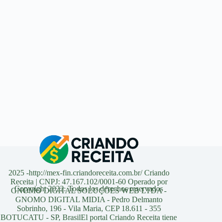
2025 -http://mex-fin.criandoreceita.com.br/ Criando
Receita | CNPJ: 47.167.102/0001-60 Operado por
Copyright 2022. Todos los derechos reservados
GNOMO DIGITAL SOLUÇÕES WEB LTDA -
GNOMO DIGITAL MIDIA - Pedro Delmanto
Sobrinho, 196 - Vila Maria, CEP 18.611 - 355
BOTUCATU - SP, BrasilEl portal Criando Receita tiene