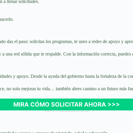
a llenar solicitudes.
hacerlo.
do das el paso: solicitas los programas, te unes a redes de apoyo y ap
 a una red sólida que te respalde. Con la información correcta, puedes c
idades y apoyo. Desde la ayuda del gobierno hasta la fortaleza de la c
ce, no solo mejoras tu vida… también abres camino a un futuro más fuer
MIRA CÓMO SOLICITAR AHORA >>>
Al hacer clic en el botón permanecerás en este sitio web.