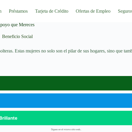
n
Préstamos
Tarjeta de Crédito
Ofertas de Empleo
Seguro
 Apoyo que Mereces
Beneficio Social
olteras. Estas mujeres no solo son el pilar de sus hogares, sino que ta
rillante
Sigues en el mismo sitio web..