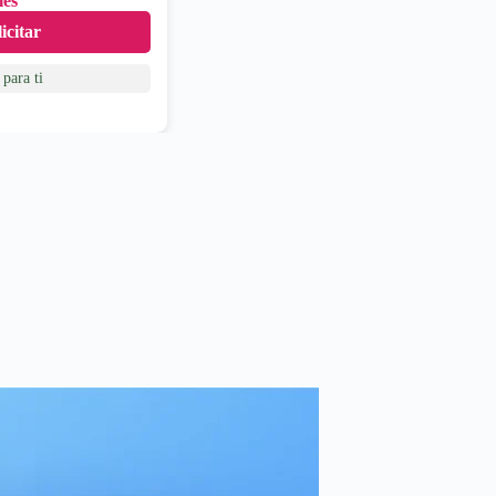
les
icitar
para ti