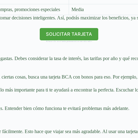
ompras, promociones especiales
Media
tomar decisiones inteligentes. Así, podrás maximizar los beneficios, ya 
SOLICITAR TARJETA
Al hacer clic en el botón permanecerá en este sitio web.v
gastas. Debes considerar la tasa de interés, las tarifas por año y qué r
n ciertas cosas, busca una tarjeta BCA con bonos para eso. Por ejemplo, s
o más importante para ti te ayudará a encontrar la perfecta. Escuchar lo
ijas. Entender bien cómo funciona te evitará problemas más adelante.
r fácilmente. Esto hace que viajar sea más agradable. Al usar una tarj