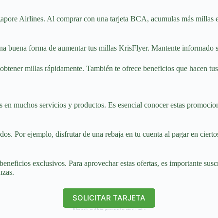
apore Airlines. Al comprar con una tarjeta BCA, acumulas más millas en 
na buena forma de aumentar tus millas KrisFlyer. Mantente informado 
obtener millas rápidamente. También te ofrece beneficios que hacen tus 
s en muchos servicios y productos. Es esencial conocer estas promocio
s. Por ejemplo, disfrutar de una rebaja en tu cuenta al pagar en cierto
neficios exclusivos. Para aprovechar estas ofertas, es importante suscrib
nzas.
SOLICITAR TARJETA
Al hacer clic en el botón permanecerá en este sitio web.v