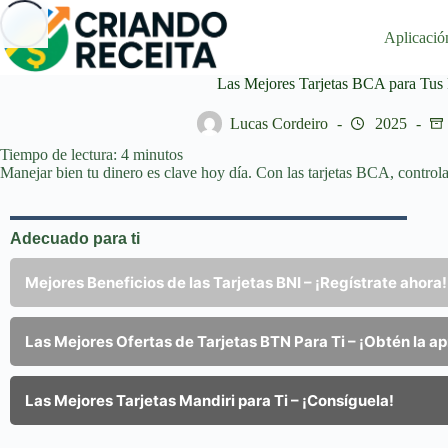
Saltar
al
Aplicació
contenido
Las Mejores Tarjetas BCA para Tus
Lucas Cordeiro
2025
Tiempo de lectura:
4
minutos
Manejar bien tu dinero es clave hoy día. Con las tarjetas BCA, controlar
Adecuado para ti
Mejores Beneficios de las Tarjetas BNI – ¡Regístrate ahora!
Las Mejores Ofertas de Tarjetas BTN Para Ti – ¡Obtén la a
Las Mejores Tarjetas Mandiri para Ti – ¡Consíguela!