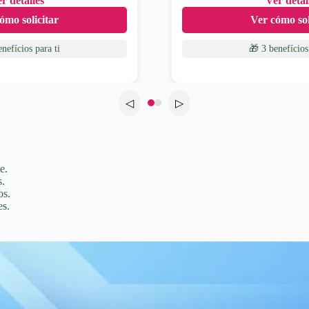
r detalles
Ver detal
ómo solicitar
Ver cómo sol
enefícios
para ti
🎁 3 benefícios
◁
▷
e.
s.
os.
es.