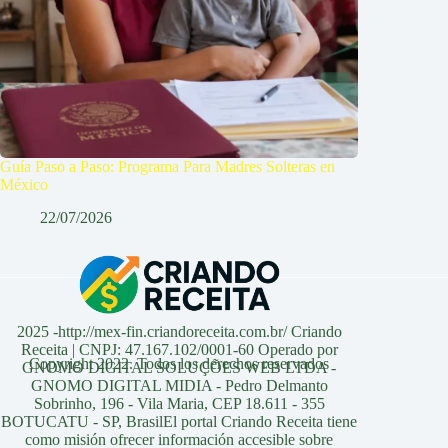
Guía Paso a Paso: Programa Para Madres Solteras en
México
22/07/2026
2025 -http://mex-fin.criandoreceita.com.br/ Criando
Receita | CNPJ: 47.167.102/0001-60 Operado por
Copyright 2022. Todos los derechos reservados
GNOMO DIGITAL SOLUÇÕES WEB LTDA -
GNOMO DIGITAL MIDIA - Pedro Delmanto
Sobrinho, 196 - Vila Maria, CEP 18.611 - 355
BOTUCATU - SP, BrasilEl portal Criando Receita tiene
como misión ofrecer información accesible sobre