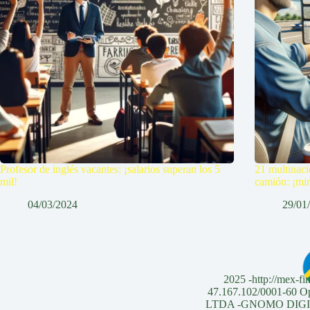
Profesor de inglés vacantes: ¡salarios superan los 5
21 multinaci
mil!
camión: ¡mir
04/03/2024
29/01
2025 -http://mex-fi
47.167.102/0001-6
LTDA -GNOMO DIGITAL