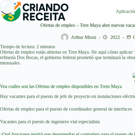
Saltar
al
Aplicació
contenido
Ofertas de empleo – Tren Maya abre nuevas vacan
Arthur Mioni
2022
O
Tiempo de lectura:
2
minutos
Ofertas de empleo están abiertas en Tren Maya. He aquí cómo aplicar
refinería Dos Bocas, el gobierno federal prometió que terminará la obra
mensuales.
Vea cuáles son las Ofertas de empleo disponibles en Trem Maya
Hay vacantes para el puesto de jefe de proyecto en instalaciones eléctr
Ofertas de empleo para el puesto de coordinador general de interfaces
Vacantes para el puesto de ingeniero vial especialista
¿Qué funciones tendrá que desempeñar el contratista para el puesto de je