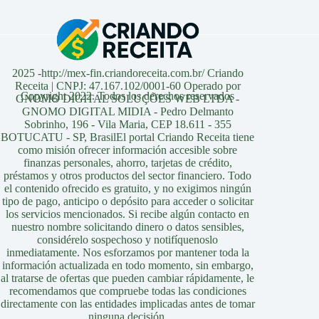
2025 -http://mex-fin.criandoreceita.com.br/ Criando
Receita | CNPJ: 47.167.102/0001-60 Operado por
Copyright 2022. Todos los derechos reservados
GNOMO DIGITAL SOLUÇÕES WEB LTDA -
GNOMO DIGITAL MIDIA - Pedro Delmanto
Sobrinho, 196 - Vila Maria, CEP 18.611 - 355
BOTUCATU - SP, BrasilEl portal Criando Receita tiene
como misión ofrecer información accesible sobre
finanzas personales, ahorro, tarjetas de crédito,
préstamos y otros productos del sector financiero. Todo
el contenido ofrecido es gratuito, y no exigimos ningún
tipo de pago, anticipo o depósito para acceder o solicitar
los servicios mencionados. Si recibe algún contacto en
nuestro nombre solicitando dinero o datos sensibles,
considérelo sospechoso y notifíquenoslo
inmediatamente. Nos esforzamos por mantener toda la
información actualizada en todo momento, sin embargo,
al tratarse de ofertas que pueden cambiar rápidamente, le
recomendamos que compruebe todas las condiciones
directamente con las entidades implicadas antes de tomar
ninguna decisión.