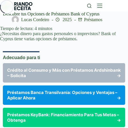
Saltar
al
contenido
Descubre tus Opciones de Préstamos Bank of Cyprus
Lucas Cordeiro
2025
Préstamos
Tiempo de lectura:
4
minutos
¿Necesitas dinero para gastos personales o imprevistos? Bank of
Cyprus tiene varias opciones de préstamos.
Adecuado para ti
Crédito al Consumo y Más con Préstamos Ardshinbank
– Solicita
→
Préstamos Banca Transilvania: Opciones y Ventajas –
Aplicar Ahora
→
Préstamos KeyBank: Financiamiento Para Tus Metas –
Obtenga
→