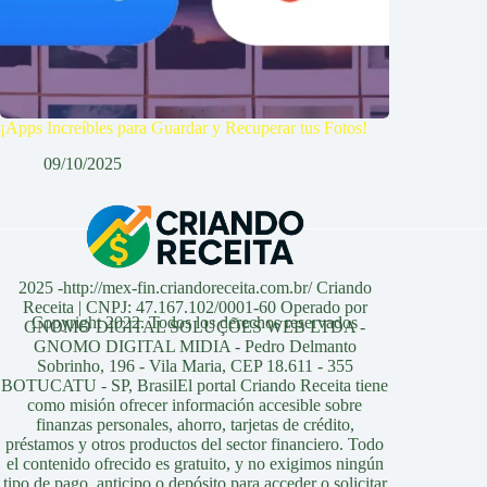
¡Apps Increíbles para Guardar y Recuperar tus Fotos!
09/10/2025
2025 -http://mex-fin.criandoreceita.com.br/ Criando
Receita | CNPJ: 47.167.102/0001-60 Operado por
Copyright 2022. Todos los derechos reservados
GNOMO DIGITAL SOLUÇÕES WEB LTDA -
GNOMO DIGITAL MIDIA - Pedro Delmanto
Sobrinho, 196 - Vila Maria, CEP 18.611 - 355
BOTUCATU - SP, BrasilEl portal Criando Receita tiene
como misión ofrecer información accesible sobre
finanzas personales, ahorro, tarjetas de crédito,
préstamos y otros productos del sector financiero. Todo
el contenido ofrecido es gratuito, y no exigimos ningún
tipo de pago, anticipo o depósito para acceder o solicitar