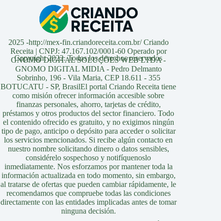
2025 -http://mex-fin.criandoreceita.com.br/ Criando
Receita | CNPJ: 47.167.102/0001-60 Operado por
Copyright 2022. Todos los derechos reservados
GNOMO DIGITAL SOLUÇÕES WEB LTDA -
GNOMO DIGITAL MIDIA - Pedro Delmanto
Sobrinho, 196 - Vila Maria, CEP 18.611 - 355
BOTUCATU - SP, BrasilEl portal Criando Receita tiene
como misión ofrecer información accesible sobre
finanzas personales, ahorro, tarjetas de crédito,
préstamos y otros productos del sector financiero. Todo
el contenido ofrecido es gratuito, y no exigimos ningún
tipo de pago, anticipo o depósito para acceder o solicitar
los servicios mencionados. Si recibe algún contacto en
nuestro nombre solicitando dinero o datos sensibles,
considérelo sospechoso y notifíquenoslo
inmediatamente. Nos esforzamos por mantener toda la
información actualizada en todo momento, sin embargo,
al tratarse de ofertas que pueden cambiar rápidamente, le
recomendamos que compruebe todas las condiciones
directamente con las entidades implicadas antes de tomar
ninguna decisión.