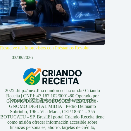
Resuelve tus Imprevistos con Préstamos Revolut
03/08/2026
2025 -http://mex-fin.criandoreceita.com.br/ Criando
Receita | CNPJ: 47.167.102/0001-60 Operado por
Copyright 2022. Todos los derechos reservados
GNOMO DIGITAL SOLUÇÕES WEB LTDA -
GNOMO DIGITAL MIDIA - Pedro Delmanto
Sobrinho, 196 - Vila Maria, CEP 18.611 - 355
BOTUCATU - SP, BrasilEl portal Criando Receita tiene
como misión ofrecer información accesible sobre
finanzas personales, ahorro, tarjetas de crédito,