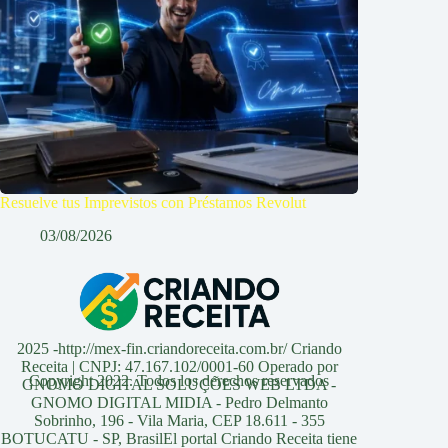
Resuelve tus Imprevistos con Préstamos Revolut
03/08/2026
2025 -http://mex-fin.criandoreceita.com.br/ Criando
Receita | CNPJ: 47.167.102/0001-60 Operado por
Copyright 2022. Todos los derechos reservados
GNOMO DIGITAL SOLUÇÕES WEB LTDA -
GNOMO DIGITAL MIDIA - Pedro Delmanto
Sobrinho, 196 - Vila Maria, CEP 18.611 - 355
BOTUCATU - SP, BrasilEl portal Criando Receita tiene