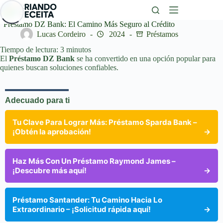
Saltar
al
contenido
Préstamo DZ Bank: El Camino Más Seguro al Crédito
Lucas Cordeiro
2024
Préstamos
Tiempo de lectura:
3
minutos
El
Préstamo DZ Bank
se ha convertido en una opción popular para
quienes buscan soluciones confiables.
Adecuado para ti
Tu Clave Para Lograr Más: Préstamo Sparda Bank –
¡Obtén la aprobación!
→
Haz Más Con Un Préstamo Raymond James –
¡Descubre más aquí!
→
Préstamo Santander: Tu Camino Hacia Lo
Extraordinario – ¡Solicitud rápida aquí!
→