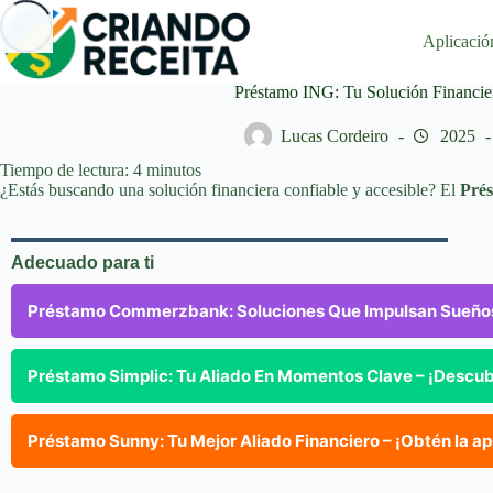
Saltar
al
Aplicació
contenido
Préstamo ING: Tu Solución Financie
Lucas Cordeiro
2025
Tiempo de lectura:
4
minutos
¿Estás buscando una solución financiera confiable y accesible? El
Pré
Adecuado para ti
Préstamo Commerzbank: Soluciones Que Impulsan Sueños –
Préstamo Simplic: Tu Aliado En Momentos Clave – ¡Descu
Préstamo Sunny: Tu Mejor Aliado Financiero – ¡Obtén la a