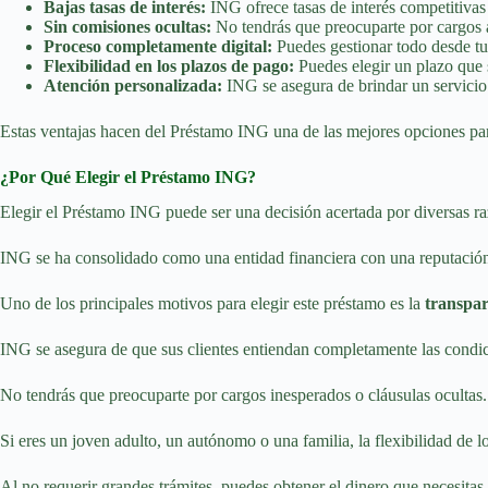
Bajas tasas de interés:
ING ofrece tasas de interés competitivas
Sin comisiones ocultas:
No tendrás que preocuparte por cargos a
Proceso completamente digital:
Puedes gestionar todo desde tu
Flexibilidad en los plazos de pago:
Puedes elegir un plazo que s
Atención personalizada:
ING se asegura de brindar un servicio 
Estas ventajas hacen del Préstamo ING una de las mejores opciones par
¿Por Qué Elegir el Préstamo ING?
Elegir el Préstamo ING puede ser una decisión acertada por diversas r
ING se ha consolidado como una entidad financiera con una reputación s
Uno de los principales motivos para elegir este préstamo es la
transpar
ING se asegura de que sus clientes entiendan completamente las condici
No tendrás que preocuparte por cargos inesperados o cláusulas ocultas. 
Si eres un joven adulto, un autónomo o una familia, la flexibilidad de l
Al no requerir grandes trámites, puedes obtener el dinero que necesitas