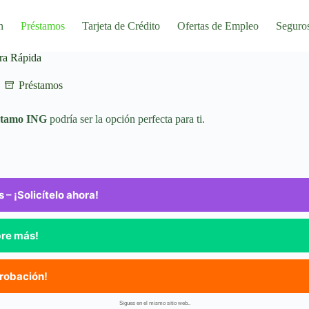
n
Préstamos
Tarjeta de Crédito
Ofertas de Empleo
Seguro
ra Rápida
Préstamos
stamo ING
podría ser la opción perfecta para ti.
 ¡Solicítelo ahora!
bre más!
probación!
Sigues en el mismo sitio web..