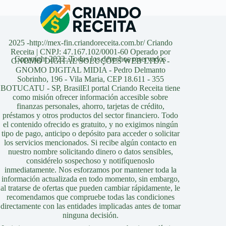
2025 -http://mex-fin.criandoreceita.com.br/ Criando
Receita | CNPJ: 47.167.102/0001-60 Operado por
Copyright 2022. Todos los derechos reservados
GNOMO DIGITAL SOLUÇÕES WEB LTDA -
GNOMO DIGITAL MIDIA - Pedro Delmanto
Sobrinho, 196 - Vila Maria, CEP 18.611 - 355
BOTUCATU - SP, BrasilEl portal Criando Receita tiene
como misión ofrecer información accesible sobre
finanzas personales, ahorro, tarjetas de crédito,
préstamos y otros productos del sector financiero. Todo
el contenido ofrecido es gratuito, y no exigimos ningún
tipo de pago, anticipo o depósito para acceder o solicitar
los servicios mencionados. Si recibe algún contacto en
nuestro nombre solicitando dinero o datos sensibles,
considérelo sospechoso y notifíquenoslo
inmediatamente. Nos esforzamos por mantener toda la
información actualizada en todo momento, sin embargo,
al tratarse de ofertas que pueden cambiar rápidamente, le
recomendamos que compruebe todas las condiciones
directamente con las entidades implicadas antes de tomar
ninguna decisión.