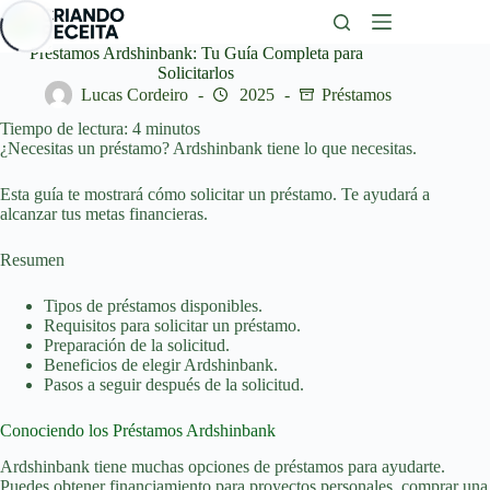
Saltar
al
contenido
Préstamos Ardshinbank: Tu Guía Completa para
Solicitarlos
Lucas Cordeiro
2025
Préstamos
Tiempo de lectura:
4
minutos
¿Necesitas un préstamo? Ardshinbank tiene lo que necesitas.
Esta guía te mostrará cómo solicitar un préstamo. Te ayudará a
alcanzar tus metas financieras.
Resumen
Tipos de préstamos disponibles.
Requisitos para solicitar un préstamo.
Preparación de la solicitud.
Beneficios de elegir Ardshinbank.
Pasos a seguir después de la solicitud.
Conociendo los Préstamos Ardshinbank
Ardshinbank tiene muchas opciones de préstamos para ayudarte.
Puedes obtener financiamiento para proyectos personales, comprar una