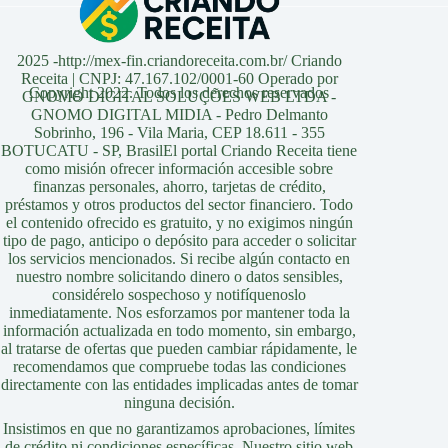
2025 -http://mex-fin.criandoreceita.com.br/ Criando
Receita | CNPJ: 47.167.102/0001-60 Operado por
Copyright 2022. Todos los derechos reservados
GNOMO DIGITAL SOLUÇÕES WEB LTDA -
GNOMO DIGITAL MIDIA - Pedro Delmanto
Sobrinho, 196 - Vila Maria, CEP 18.611 - 355
BOTUCATU - SP, BrasilEl portal Criando Receita tiene
como misión ofrecer información accesible sobre
finanzas personales, ahorro, tarjetas de crédito,
préstamos y otros productos del sector financiero. Todo
el contenido ofrecido es gratuito, y no exigimos ningún
tipo de pago, anticipo o depósito para acceder o solicitar
los servicios mencionados. Si recibe algún contacto en
nuestro nombre solicitando dinero o datos sensibles,
considérelo sospechoso y notifíquenoslo
inmediatamente. Nos esforzamos por mantener toda la
información actualizada en todo momento, sin embargo,
al tratarse de ofertas que pueden cambiar rápidamente, le
recomendamos que compruebe todas las condiciones
directamente con las entidades implicadas antes de tomar
ninguna decisión.
Insistimos en que no garantizamos aprobaciones, límites
de crédito ni condiciones específicas. Nuestro sitio web