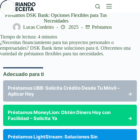
Saltar
al
contenido
Préstamos DSK Bank: Opciones Flexibles para Tus
Necesidades
Lucas Cordeiro
2025
Préstamos
Tiempo de lectura:
4
minutos
¿Necesitas financiamiento para tus proyectos personales o
empresariales? DSK Bank tiene soluciones para ti. Ofrecemos una
variedad de préstamos flexibles para tus necesidades.
Adecuado para ti
Préstamos UBB: Solicita Crédito Desde Tu Móvil –
Aplicar Hoy
→
Préstamos MoneyLion: Obtén Dinero Hoy con
Facilidad – Solicita Ya
→
Préstamos LightStream: Soluciones Sin