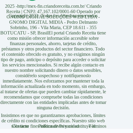
2025 -http://mex-fin.criandoreceita.com.br/ Criando
Receita | CNPJ: 47.167.102/0001-60 Operado por
Copyright 2022. Todos los derechos reservados
GNOMO DIGITAL SOLUÇÕES WEB LTDA -
GNOMO DIGITAL MIDIA - Pedro Delmanto
Sobrinho, 196 - Vila Maria, CEP 18.611 - 355
BOTUCATU - SP, BrasilEl portal Criando Receita tiene
como misión ofrecer información accesible sobre
finanzas personales, ahorro, tarjetas de crédito,
préstamos y otros productos del sector financiero. Todo
el contenido ofrecido es gratuito, y no exigimos ningún
tipo de pago, anticipo o depósito para acceder o solicitar
los servicios mencionados. Si recibe algún contacto en
nuestro nombre solicitando dinero o datos sensibles,
considérelo sospechoso y notifíquenoslo
inmediatamente. Nos esforzamos por mantener toda la
información actualizada en todo momento, sin embargo,
al tratarse de ofertas que pueden cambiar rápidamente, le
recomendamos que compruebe todas las condiciones
directamente con las entidades implicadas antes de tomar
ninguna decisión.
Insistimos en que no garantizamos aprobaciones, límites
de crédito ni condiciones específicas. Nuestro sitio web
sólo tiene fines informativos y no sustituye al
Contacto
Política de Privacidad
Términos
asesoramiento profesional, jurídico o financiero.