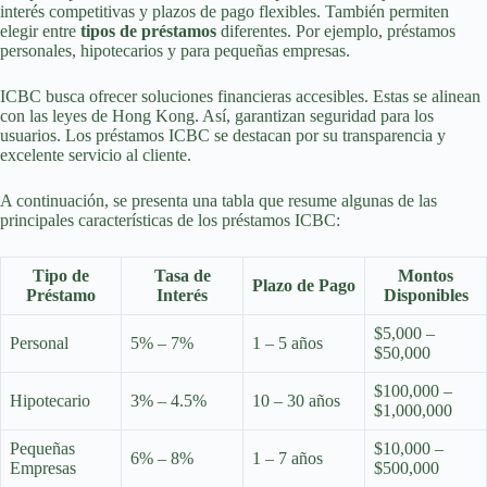
interés competitivas y plazos de pago flexibles. También permiten
elegir entre
tipos de préstamos
diferentes. Por ejemplo, préstamos
personales, hipotecarios y para pequeñas empresas.
ICBC busca ofrecer soluciones financieras accesibles. Estas se alinean
con las leyes de Hong Kong. Así, garantizan seguridad para los
usuarios. Los préstamos ICBC se destacan por su transparencia y
excelente servicio al cliente.
A continuación, se presenta una tabla que resume algunas de las
principales características de los préstamos ICBC:
Tipo de
Tasa de
Montos
Plazo de Pago
Préstamo
Interés
Disponibles
$5,000 –
Personal
5% – 7%
1 – 5 años
$50,000
$100,000 –
Hipotecario
3% – 4.5%
10 – 30 años
$1,000,000
Pequeñas
$10,000 –
6% – 8%
1 – 7 años
Empresas
$500,000