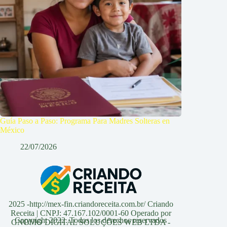
Guía Paso a Paso: Programa Para Madres Solteras en
México
22/07/2026
2025 -http://mex-fin.criandoreceita.com.br/ Criando
Receita | CNPJ: 47.167.102/0001-60 Operado por
Copyright 2022. Todos los derechos reservados
GNOMO DIGITAL SOLUÇÕES WEB LTDA -