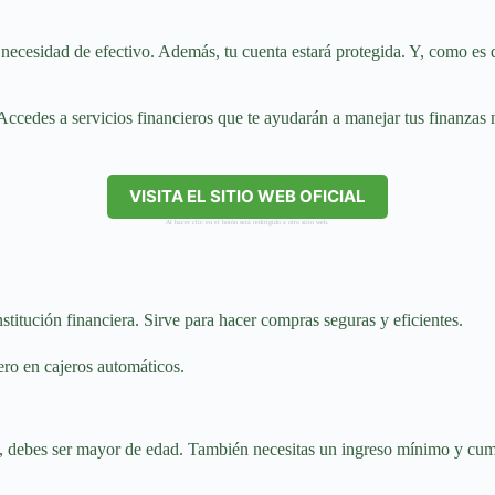
cesidad de efectivo. Además, tu cuenta estará protegida. Y, como es de
Accedes a servicios financieros que te ayudarán a manejar tus finanzas 
VISITA EL SITIO WEB OFICIAL
Al hacer clic en el botón será redirigido a otro sitio web.
stitución financiera. Sirve para hacer compras seguras y eficientes.
ero en cajeros automáticos.
e, debes ser mayor de edad. También necesitas un ingreso mínimo y cumpl