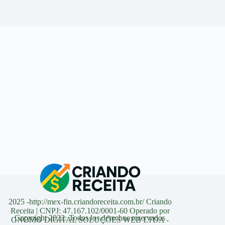
2025 -http://mex-fin.criandoreceita.com.br/ Criando
Receita | CNPJ: 47.167.102/0001-60 Operado por
Copyright 2022. Todos los derechos reservados
GNOMO DIGITAL SOLUÇÕES WEB LTDA -