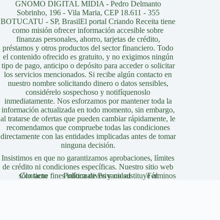
GNOMO DIGITAL MIDIA - Pedro Delmanto
Sobrinho, 196 - Vila Maria, CEP 18.611 - 355
BOTUCATU - SP, BrasilEl portal Criando Receita tiene
como misión ofrecer información accesible sobre
finanzas personales, ahorro, tarjetas de crédito,
préstamos y otros productos del sector financiero. Todo
el contenido ofrecido es gratuito, y no exigimos ningún
tipo de pago, anticipo o depósito para acceder o solicitar
los servicios mencionados. Si recibe algún contacto en
nuestro nombre solicitando dinero o datos sensibles,
considérelo sospechoso y notifíquenoslo
inmediatamente. Nos esforzamos por mantener toda la
información actualizada en todo momento, sin embargo,
al tratarse de ofertas que pueden cambiar rápidamente, le
recomendamos que compruebe todas las condiciones
directamente con las entidades implicadas antes de tomar
ninguna decisión.
Insistimos en que no garantizamos aprobaciones, límites
de crédito ni condiciones específicas. Nuestro sitio web
sólo tiene fines informativos y no sustituye al
Contacto
Política de Privacidad
Términos
asesoramiento profesional, jurídico o financiero.