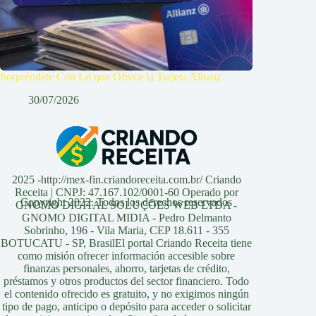
Sorpréndete Con Lo que Ofrece la Tarjeta Allianz
30/07/2026
2025 -http://mex-fin.criandoreceita.com.br/ Criando
Receita | CNPJ: 47.167.102/0001-60 Operado por
Copyright 2022. Todos los derechos reservados
GNOMO DIGITAL SOLUÇÕES WEB LTDA -
GNOMO DIGITAL MIDIA - Pedro Delmanto
Sobrinho, 196 - Vila Maria, CEP 18.611 - 355
BOTUCATU - SP, BrasilEl portal Criando Receita tiene
como misión ofrecer información accesible sobre
finanzas personales, ahorro, tarjetas de crédito,
préstamos y otros productos del sector financiero. Todo
el contenido ofrecido es gratuito, y no exigimos ningún
tipo de pago, anticipo o depósito para acceder o solicitar