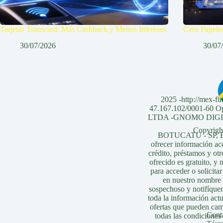
Tarjetas Transcard: Más Cashback y Menos Intereses
Cero Papeleo
30/07/2026
30/07
2025 -http://mex-fi
47.167.102/0001-6
LTDA -GNOMO DIGITAL
Copyright
BOTUCATU - SP, Bra
ofrecer información acc
crédito, préstamos y otr
ofrecido es gratuito, y
para acceder o solicita
en nuestro nombre s
sospechoso y notifíque
toda la información act
ofertas que pueden ca
Cont
todas las condiciones