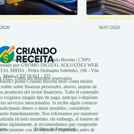
: Tu Tarjeta Transcard Paso a Paso
Sorpréndete Con Lo que O
/2026
30/07/2026
n.criandoreceita.com.br/ Criando Receita | CNPJ:
0 Operado por GNOMO DIGITAL SOLUÇÕES WEB
 MIDIA - Pedro Delmanto Sobrinho, 196 - Vila
Maria, CEP 18.611 - 355
 2022. Todos los derechos reservados
silEl portal Criando Receita tiene como misión
esible sobre finanzas personales, ahorro, tarjetas de
os productos del sector financiero. Todo el contenido
 no exigimos ningún tipo de pago, anticipo o depósito
r los servicios mencionados. Si recibe algún contacto
olicitando dinero o datos sensibles, considérelo
noslo inmediatamente. Nos esforzamos por mantener
ualizada en todo momento, sin embargo, al tratarse de
mbiar rápidamente, le recomendamos que compruebe
acto
Política de Privacidad
 directamente con las entidades implicadas antes de