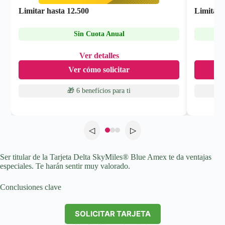
Limitar hasta
12.500
Limitar 
Sin Cuota Anual
Ver detalles
Ver cómo solicitar
🎁 6 benefícios
para ti
◁
▷
Ser titular de la Tarjeta Delta SkyMiles® Blue Amex te da ventajas
especiales. Te harán sentir muy valorado.
Conclusiones clave
SOLICITAR TARJETA