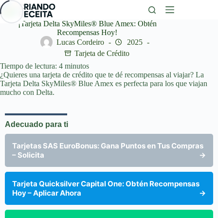
Saltar
al
contenido
¡Tarjeta Delta SkyMiles® Blue Amex: Obtén
Recompensas Hoy!
Lucas Cordeiro
2025
Tarjeta de Crédito
Tiempo de lectura:
4
minutos
¿Quieres una tarjeta de crédito que te dé recompensas al viajar? La
Tarjeta Delta SkyMiles® Blue Amex es perfecta para los que viajan
mucho con Delta.
Adecuado para ti
Tarjetas SAS EuroBonus: Gana Puntos en Tus Compras
– Solicita
→
Tarjeta Quicksilver Capital One: Obtén Recompensas
Hoy – Aplicar Ahora
→