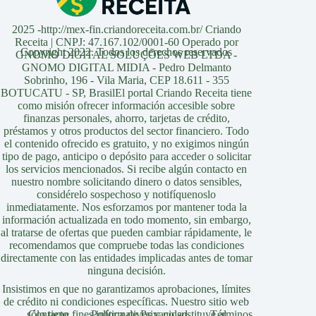
2025 -http://mex-fin.criandoreceita.com.br/ Criando
Receita | CNPJ: 47.167.102/0001-60 Operado por
Copyright 2022. Todos los derechos reservados
GNOMO DIGITAL SOLUÇÕES WEB LTDA -
GNOMO DIGITAL MIDIA - Pedro Delmanto
Sobrinho, 196 - Vila Maria, CEP 18.611 - 355
BOTUCATU - SP, BrasilEl portal Criando Receita tiene
como misión ofrecer información accesible sobre
finanzas personales, ahorro, tarjetas de crédito,
préstamos y otros productos del sector financiero. Todo
el contenido ofrecido es gratuito, y no exigimos ningún
tipo de pago, anticipo o depósito para acceder o solicitar
los servicios mencionados. Si recibe algún contacto en
nuestro nombre solicitando dinero o datos sensibles,
considérelo sospechoso y notifíquenoslo
inmediatamente. Nos esforzamos por mantener toda la
información actualizada en todo momento, sin embargo,
al tratarse de ofertas que pueden cambiar rápidamente, le
recomendamos que compruebe todas las condiciones
directamente con las entidades implicadas antes de tomar
ninguna decisión.
Insistimos en que no garantizamos aprobaciones, límites
de crédito ni condiciones específicas. Nuestro sitio web
sólo tiene fines informativos y no sustituye al
Contacto
Política de Privacidad
Términos