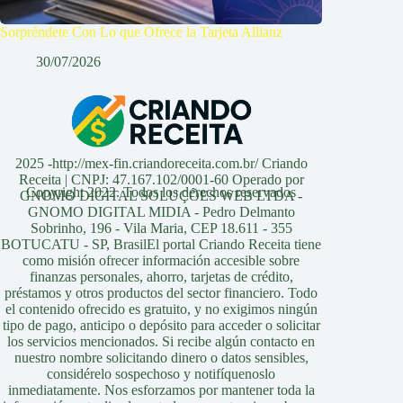
Sorpréndete Con Lo que Ofrece la Tarjeta Allianz
30/07/2026
2025 -http://mex-fin.criandoreceita.com.br/ Criando
Receita | CNPJ: 47.167.102/0001-60 Operado por
Copyright 2022. Todos los derechos reservados
GNOMO DIGITAL SOLUÇÕES WEB LTDA -
GNOMO DIGITAL MIDIA - Pedro Delmanto
Sobrinho, 196 - Vila Maria, CEP 18.611 - 355
BOTUCATU - SP, BrasilEl portal Criando Receita tiene
como misión ofrecer información accesible sobre
finanzas personales, ahorro, tarjetas de crédito,
préstamos y otros productos del sector financiero. Todo
el contenido ofrecido es gratuito, y no exigimos ningún
tipo de pago, anticipo o depósito para acceder o solicitar
los servicios mencionados. Si recibe algún contacto en
nuestro nombre solicitando dinero o datos sensibles,
considérelo sospechoso y notifíquenoslo
inmediatamente. Nos esforzamos por mantener toda la