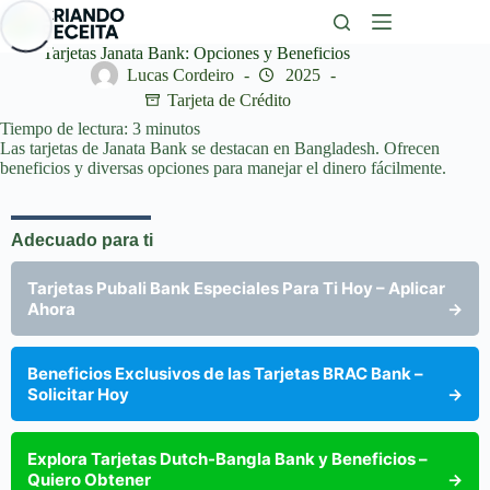
Saltar
al
contenido
Tarjetas Janata Bank: Opciones y Beneficios
Lucas Cordeiro
2025
Tarjeta de Crédito
Tiempo de lectura:
3
minutos
Las tarjetas de Janata Bank se destacan en Bangladesh. Ofrecen
beneficios y diversas opciones para manejar el dinero fácilmente.
Adecuado para ti
Tarjetas Pubali Bank Especiales Para Ti Hoy – Aplicar
Ahora
→
Beneficios Exclusivos de las Tarjetas BRAC Bank –
Solicitar Hoy
→
Explora Tarjetas Dutch-Bangla Bank y Beneficios –
Quiero Obtener
→