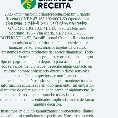
2025 -http://mex-fin.criandoreceita.com.br/ Criando
Receita | CNPJ: 47.167.102/0001-60 Operado por
Copyright 2022. Todos los derechos reservados
GNOMO DIGITAL SOLUÇÕES WEB LTDA -
GNOMO DIGITAL MIDIA - Pedro Delmanto
Sobrinho, 196 - Vila Maria, CEP 18.611 - 355
BOTUCATU - SP, BrasilEl portal Criando Receita tiene
como misión ofrecer información accesible sobre
finanzas personales, ahorro, tarjetas de crédito,
préstamos y otros productos del sector financiero. Todo
el contenido ofrecido es gratuito, y no exigimos ningún
tipo de pago, anticipo o depósito para acceder o solicitar
los servicios mencionados. Si recibe algún contacto en
nuestro nombre solicitando dinero o datos sensibles,
considérelo sospechoso y notifíquenoslo
inmediatamente. Nos esforzamos por mantener toda la
información actualizada en todo momento, sin embargo,
al tratarse de ofertas que pueden cambiar rápidamente, le
recomendamos que compruebe todas las condiciones
directamente con las entidades implicadas antes de tomar
ninguna decisión.
Insistimos en que no garantizamos aprobaciones, límites
de crédito ni condiciones específicas. Nuestro sitio web