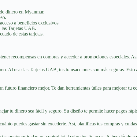
 de dinero en Myanmar.
oso.
acceso a beneficios exclusivos.
n las Tarjetas UAB.
uado de estas tarjetas.
btener recompensas en compras y acceder a promociones especiales. Así
 Al usar las Tarjetas UAB, tus transacciones son más seguras. Esto ay
n futuro financiero mejor. Te dan herramientas útiles para mejorar tu 
ar tu dinero sea fácil y seguro. Su diseño te permite hacer pagos ráp
cuánto puedes gastar sin excederte. Así, planificas tus compras y cuidas
stas opciones te dan un control total sobre tus finanzas. Sabes dónde v