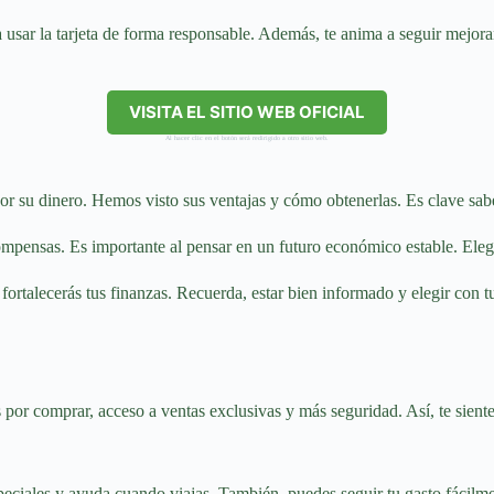
 usar la tarjeta de forma responsable. Además, te anima a seguir mejo
VISITA EL SITIO WEB OFICIAL
Al hacer clic en el botón será redirigido a otro sitio web.
 su dinero. Hemos visto sus ventajas y cómo obtenerlas. Es clave sabe
compensas. Es importante al pensar en un futuro económico estable. Elegi
fortalecerás tus finanzas. Recuerda, estar bien informado y elegir con 
or comprar, acceso a ventas exclusivas y más seguridad. Así, te siente
ciales y ayuda cuando viajas. También, puedes seguir tu gasto fácilme