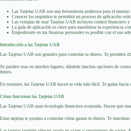
Las Tarjetas UAB son una herramienta poderosa para el manejo
Conocer los requisitos te permitirá un proceso de aplicación exit
Las ventajas de usar Tarjetas UAB incluyen control financiero y 
La guía de aplicación es clave para maximizar tu experiencia co
Empoderarte en tus finanzas personales es posible con el uso adec
Introducción a las Tarjetas UAB
Las Tarjetas UAB son geniales para controlar tu dinero. Te permiten o
Se pueden usar en muchos lugares, dándote muchas opciones de consumo.
futuro.
En resumen, las Tarjetas UAB hacen tu vida más fácil. Te guían hacia u
Cómo funcionan las Tarjetas UAB
Las Tarjetas UAB usan tecnología financiera avanzada. Hacen que manej
Estas tarjetas te ayudan a controlar cómo gastas tu dinero. Te muestran 
Las tarjetas también ofrecen ayuda en viajes y seguimiento de gastos. E