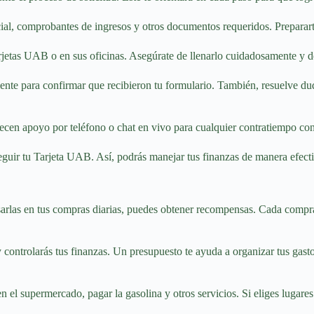
cial, comprobantes de ingresos y otros documentos requeridos. Preparart
rjetas UAB o en sus oficinas. Asegúrate de llenarlo cuidadosamente y de 
ente para confirmar que recibieron tu formulario. También, resuelve dud
cen apoyo por teléfono o chat en vivo para cualquier contratiempo con 
guir tu Tarjeta UAB. Así, podrás manejar tus finanzas de manera efecti
rlas en tus compras diarias, puedes obtener recompensas. Cada compra t
 controlarás tus finanzas. Un presupuesto te ayuda a organizar tus gasto
en el supermercado, pagar la gasolina y otros servicios. Si eliges lugare