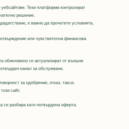
и уебсайтове. Тези платформи контролират
нчателно решение.
идатстване, е важно да прочетете условията,
а потвърждение или чувствителна финансова
ята обикновено се актуализират от външни
потвърден канал за обслужване.
оворност за одобрение, отказ, такси,
този сайт.
да се разбира като потвърдена оферта.