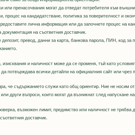
ки или пренасочвания могат да отведат потребителя към външн
и, процес на кандидатстване, политика за поверителност и око
редоставите лична информация или да започнете процес на канд
 документация на съответния доставчик.
 депозит, превод, данни за карта, банкова парола, ПИН, код з
жанието.
, изисквания и наличност може да се променя, тъй като услови
и да потвърждава всички детайли на официалния сайт или чрез 
ра, че съдържанието служи като общ ориентир. Ние не носим отг
 или други въпроси, които могат да възникнат след напускане на 
роверка, възможен лимит, предимство или наличност не трябва 
 съответния доставчик.