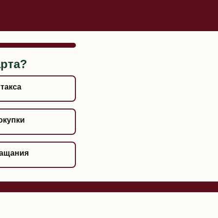
арта?
 такса
окупки
лащания