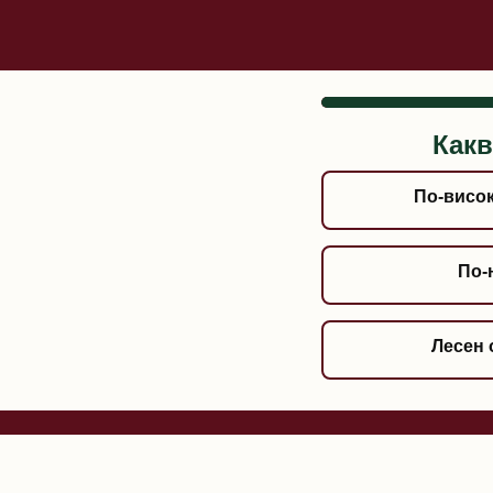
Какв
По-висок
По-
Лесен 