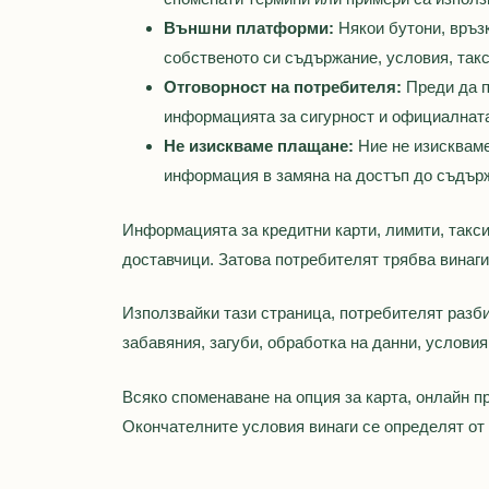
Външни платформи:
Някои бутони, връз
собственото си съдържание, условия, такс
Отговорност на потребителя:
Преди да п
информацията за сигурност и официалната
Не изискваме плащане:
Ние не изискваме
информация в замяна на достъп до съдър
Информацията за кредитни карти, лимити, такси
доставчици. Затова потребителят трябва винаг
Използвайки тази страница, потребителят разби
забавяния, загуби, обработка на данни, условия
Всяко споменаване на опция за карта, онлайн п
Окончателните условия винаги се определят от