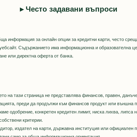
▸ Често задавани въпроси
бща информация за онлайн опции за кредитни карти, често срещ
ебсайт. Съдържанието има информационна и образователна цел
ане или директна оферта от банка.
о на тази страница не представлява финансов, правен, данъче
ацията, преди да продължи към финансов продукт или външна 
аме одобрение, конкретен кредитен лимит, ниска лихва, липса н
 собствени критерии.
редитор, издател на карти, държавна институция или официален 
звани само за обща информационна ориентация.