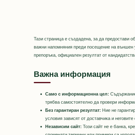
Тази страница е създадена, за да предостави о
важни напомняния преди посещение на външен у
препоръка, официален резултат от кандидатств
Важна информация
Само с информационна цел:
Съдържаниет
трябва самостоятелно да провери информ
Без гарантиран резултат:
Ние не гарантир
условия зависят от доставчика и неговите
Независим сайт:
Този сайт не е банка, к
споменати термини или примери са изпол