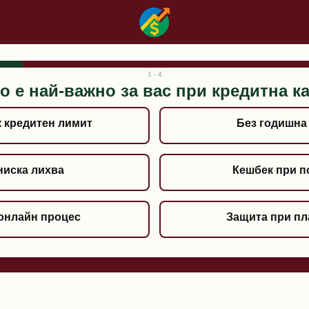
1 - 4
о е най-важно за вас при кредитна к
 кредитен лимит
Без годишна
ниска лихва
Кешбек при п
онлайн процес
Защита при п