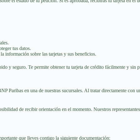
bre el estado de tu petición. Si es aprobada, recibirás tu tarjeta en el 
ales.
teger tus datos.
a información sobre las tarjetas y sus beneficios.
ido y seguro. Te permite obtener tu tarjeta de crédito fácilmente y sin 
a BNP Paribas en una de nuestras sucursales. Al tratar directamente con
posibilidad de recibir orientación en el momento. Nuestros representante
importante que lleves contigo la siguiente documentación: