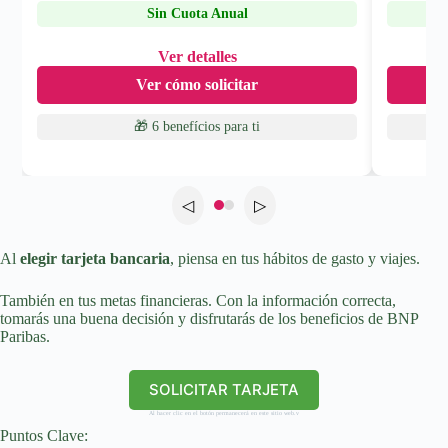
Sin Cuota Anual
Ver detalles
Ver cómo solicitar
🎁 6 benefícios
para ti
◁
▷
Al
elegir tarjeta bancaria
, piensa en tus hábitos de gasto y viajes.
También en tus metas financieras. Con la información correcta,
tomarás una buena decisión y disfrutarás de los beneficios de BNP
Paribas.
SOLICITAR TARJETA
Al hacer clic en el botón permanecerá en este sitio web.v
Puntos Clave: