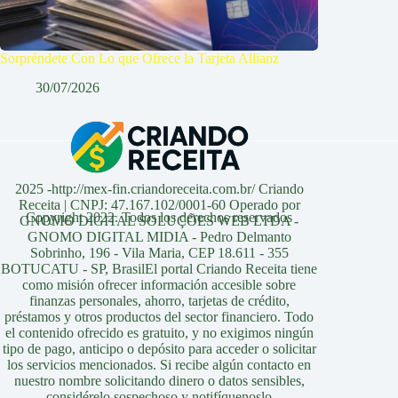
Sorpréndete Con Lo que Ofrece la Tarjeta Allianz
30/07/2026
2025 -http://mex-fin.criandoreceita.com.br/ Criando
Receita | CNPJ: 47.167.102/0001-60 Operado por
Copyright 2022. Todos los derechos reservados
GNOMO DIGITAL SOLUÇÕES WEB LTDA -
GNOMO DIGITAL MIDIA - Pedro Delmanto
Sobrinho, 196 - Vila Maria, CEP 18.611 - 355
BOTUCATU - SP, BrasilEl portal Criando Receita tiene
como misión ofrecer información accesible sobre
finanzas personales, ahorro, tarjetas de crédito,
préstamos y otros productos del sector financiero. Todo
el contenido ofrecido es gratuito, y no exigimos ningún
tipo de pago, anticipo o depósito para acceder o solicitar
los servicios mencionados. Si recibe algún contacto en
nuestro nombre solicitando dinero o datos sensibles,
considérelo sospechoso y notifíquenoslo