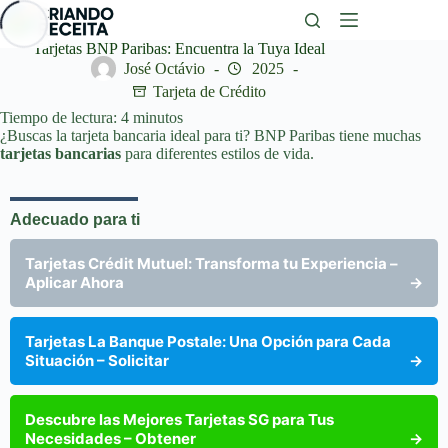
Saltar
al
contenido
Tarjetas BNP Paribas: Encuentra la Tuya Ideal
José Octávio
2025
Tarjeta de Crédito
Tiempo de lectura:
4
minutos
¿Buscas la tarjeta bancaria ideal para ti? BNP Paribas tiene muchas
tarjetas bancarias
para diferentes estilos de vida.
Adecuado para ti
Tarjetas Crédit Mutuel: Transforma tu Experiencia –
Aplicar Ahora
→
Tarjetas La Banque Postale: Una Opción para Cada
Situación – Solicitar
→
Descubre las Mejores Tarjetas SG para Tus
Necesidades – Obtener
→