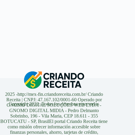
2025 -http://mex-fin.criandoreceita.com.br/ Criando
Receita | CNPJ: 47.167.102/0001-60 Operado por
Copyright 2022. Todos los derechos reservados
GNOMO DIGITAL SOLUÇÕES WEB LTDA -
GNOMO DIGITAL MIDIA - Pedro Delmanto
Sobrinho, 196 - Vila Maria, CEP 18.611 - 355
BOTUCATU - SP, BrasilEl portal Criando Receita tiene
como misión ofrecer información accesible sobre
finanzas personales, ahorro, tarjetas de crédito,