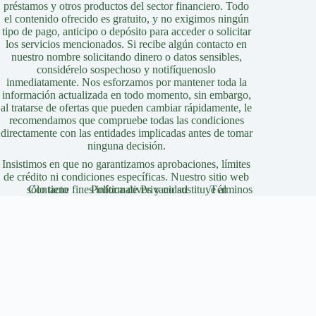
préstamos y otros productos del sector financiero. Todo
el contenido ofrecido es gratuito, y no exigimos ningún
tipo de pago, anticipo o depósito para acceder o solicitar
los servicios mencionados. Si recibe algún contacto en
nuestro nombre solicitando dinero o datos sensibles,
considérelo sospechoso y notifíquenoslo
inmediatamente. Nos esforzamos por mantener toda la
información actualizada en todo momento, sin embargo,
al tratarse de ofertas que pueden cambiar rápidamente, le
recomendamos que compruebe todas las condiciones
directamente con las entidades implicadas antes de tomar
ninguna decisión.
Insistimos en que no garantizamos aprobaciones, límites
de crédito ni condiciones específicas. Nuestro sitio web
sólo tiene fines informativos y no sustituye al
Contacto
Política de Privacidad
Términos
asesoramiento profesional, jurídico o financiero.