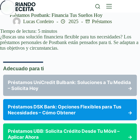
Saltar
al
contenido
Préstamos Postbank: Financia Tus Sueños Hoy
Lucas Cordeiro
2025
Préstamos
Tiempo de lectura:
5
minutos
¿Buscas una solución financiera flexible para tus necesidades? Los
préstamos personales de Postbank están pensados para ti. Se adaptan a
tus objetivos y circunstancias.
Adecuado para ti
Préstamos UniCredit Bulbank: Soluciones a Tu Medida
– Solicita Hoy
→
Préstamos DSK Bank: Opciones Flexibles para Tus
Necesidades – Cómo Obtener
→
Préstamos UBB: Solicita Crédito Desde Tu Móvil –
Aplicar Ahora
→