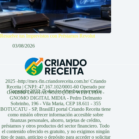
Resuelve tus Imprevistos con Préstamos Revolut
03/08/2026
2025 -http://mex-fin.criandoreceita.com.br/ Criando
Receita | CNPJ: 47.167.102/0001-60 Operado por
Copyright 2022. Todos los derechos reservados
GNOMO DIGITAL SOLUÇÕES WEB LTDA -
GNOMO DIGITAL MIDIA - Pedro Delmanto
Sobrinho, 196 - Vila Maria, CEP 18.611 - 355
BOTUCATU - SP, BrasilEl portal Criando Receita tiene
como misión ofrecer información accesible sobre
finanzas personales, ahorro, tarjetas de crédito,
préstamos y otros productos del sector financiero. Todo
el contenido ofrecido es gratuito, y no exigimos ningún
tipo de pago, anticipo o depósito para acceder o solicitar