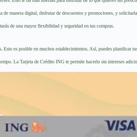
es. Esto te da más libertad para disfrutar de lo que quieres sin preocup
 de manera digital, disfrutar de descuentos y promociones, y solicitarla
utarás de una mayor flexibilidad y seguridad en tus compras.
es. Esto es posible en muchos establecimientos. Así, puedes planificar 
iempo. La Tarjeta de Crédito ING te permite hacerlo sin intereses adicio