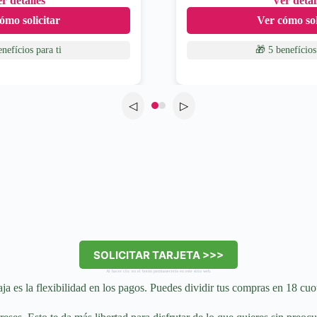
r detalles
Ver detal
ómo solicitar
Ver cómo sol
enefícios
para ti
🎁 5 benefícios
◁
▷
SOLICITAR TARJETA >>>
Al hacer clic en el botón permanecerás en este sitio web.
 es la flexibilidad en los pagos. Puedes dividir tus compras en 18 cuota