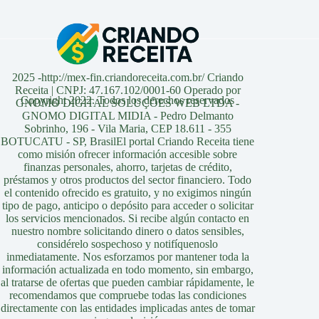
2025 -http://mex-fin.criandoreceita.com.br/ Criando
Receita | CNPJ: 47.167.102/0001-60 Operado por
Copyright 2022. Todos los derechos reservados
GNOMO DIGITAL SOLUÇÕES WEB LTDA -
GNOMO DIGITAL MIDIA - Pedro Delmanto
Sobrinho, 196 - Vila Maria, CEP 18.611 - 355
BOTUCATU - SP, BrasilEl portal Criando Receita tiene
como misión ofrecer información accesible sobre
finanzas personales, ahorro, tarjetas de crédito,
préstamos y otros productos del sector financiero. Todo
el contenido ofrecido es gratuito, y no exigimos ningún
tipo de pago, anticipo o depósito para acceder o solicitar
los servicios mencionados. Si recibe algún contacto en
nuestro nombre solicitando dinero o datos sensibles,
considérelo sospechoso y notifíquenoslo
inmediatamente. Nos esforzamos por mantener toda la
información actualizada en todo momento, sin embargo,
al tratarse de ofertas que pueden cambiar rápidamente, le
recomendamos que compruebe todas las condiciones
directamente con las entidades implicadas antes de tomar