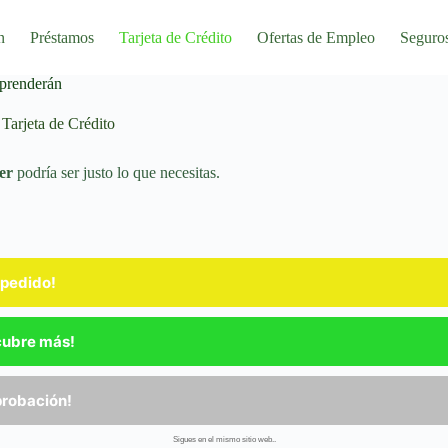
n
Préstamos
Tarjeta de Crédito
Ofertas de Empleo
Seguro
rprenderán
Tarjeta de Crédito
er
podría ser justo lo que necesitas.
 pedido!
scubre más!
probación!
Sigues en el mismo sitio web..