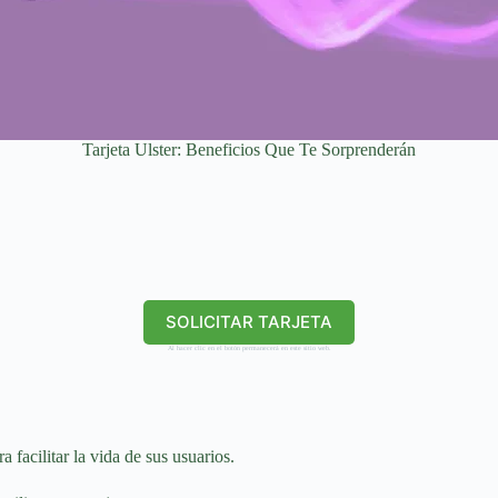
Tarjeta Ulster: Beneficios Que Te Sorprenderán
SOLICITAR TARJETA
Al hacer clic en el botón permanecerá en este sitio web.
 facilitar la vida de sus usuarios.