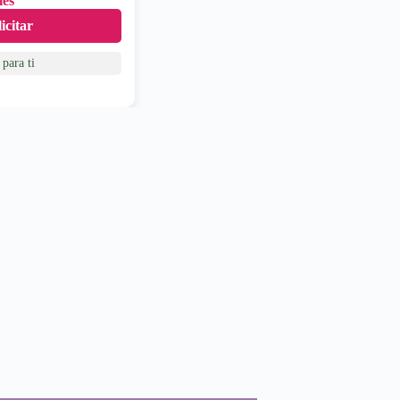
les
icitar
para ti