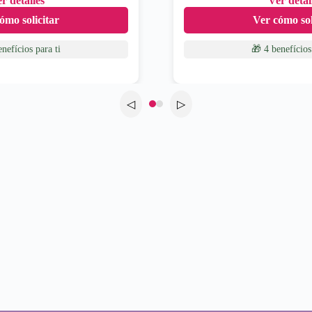
r detalles
Ver detal
ómo solicitar
Ver cómo sol
enefícios
para ti
🎁 4 benefícios
◁
▷