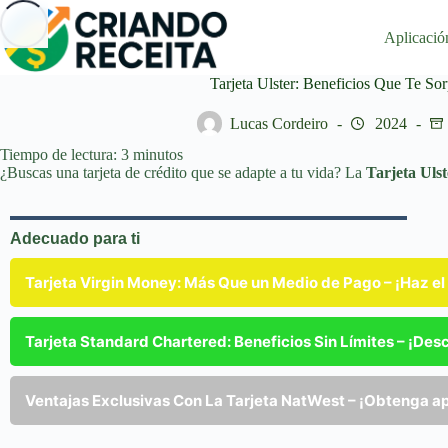
Saltar
al
Aplicació
contenido
Tarjeta Ulster: Beneficios Que Te So
Lucas Cordeiro
2024
Tiempo de lectura:
3
minutos
¿Buscas una tarjeta de crédito que se adapte a tu vida? La
Tarjeta Ulst
Adecuado para ti
Tarjeta Virgin Money: Más Que un Medio de Pago – ¡Haz el
Tarjeta Standard Chartered: Beneficios Sin Límites – ¡De
Ventajas Exclusivas Con La Tarjeta NatWest – ¡Obtenga a