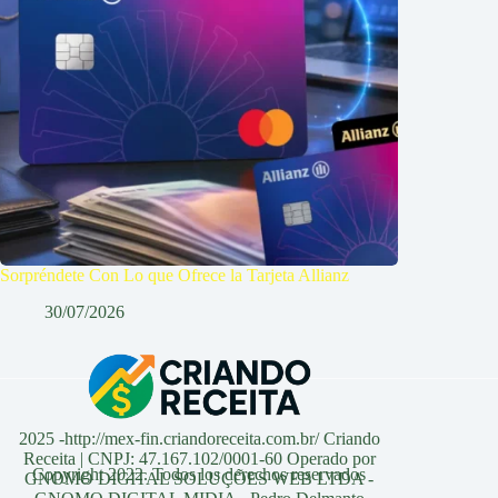
Sorpréndete Con Lo que Ofrece la Tarjeta Allianz
30/07/2026
2025 -http://mex-fin.criandoreceita.com.br/ Criando
Receita | CNPJ: 47.167.102/0001-60 Operado por
Copyright 2022. Todos los derechos reservados
GNOMO DIGITAL SOLUÇÕES WEB LTDA -