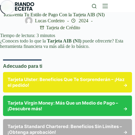
Saltar
al
contenido
Reinventa Tu Estilo de Pago Con la Tarjeta AIB (NI)
Lucas Cordeiro
2024
Tarjeta de Crédito
Tiempo de lectura:
3
minutos
¿Conoces todo lo que la
Tarjeta AIB (NI)
puede ofrecerte? Esta
herramienta financiera va más allá de lo básico.
Adecuado para ti
Tarjeta Ulster: Beneficios Que Te Sorprenderán – ¡Haz
el pedido!
→
Tarjeta Virgin Money: Más Que un Medio de Pago –
¡Descubre más!
→
Tarjeta Standard Chartered: Beneficios Sin Límites –
¡Obtenga aprobación!
→