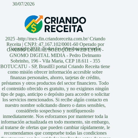
30/07/2026
2025 -http://mex-fin.criandoreceita.com.br/ Criando
Receita | CNPJ: 47.167.102/0001-60 Operado por
Copyright 2022. Todos los derechos reservados
GNOMO DIGITAL SOLUÇÕES WEB LTDA -
GNOMO DIGITAL MIDIA - Pedro Delmanto
Sobrinho, 196 - Vila Maria, CEP 18.611 - 355
BOTUCATU - SP, BrasilEl portal Criando Receita tiene
como misión ofrecer información accesible sobre
finanzas personales, ahorro, tarjetas de crédito,
préstamos y otros productos del sector financiero. Todo
el contenido ofrecido es gratuito, y no exigimos ningún
tipo de pago, anticipo o depósito para acceder o solicitar
los servicios mencionados. Si recibe algún contacto en
nuestro nombre solicitando dinero o datos sensibles,
considérelo sospechoso y notifíquenoslo
inmediatamente. Nos esforzamos por mantener toda la
información actualizada en todo momento, sin embargo,
al tratarse de ofertas que pueden cambiar rápidamente, le
recomendamos que compruebe todas las condiciones